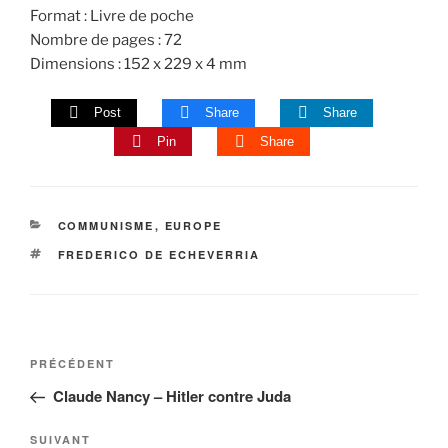
Format : Livre de poche
Nombre de pages : 72
Dimensions : 152 x 229 x 4 mm
Post
Share
Share
Pin
Share
CATÉGORIES
COMMUNISME
,
EUROPE
ÉTIQUETTES
FREDERICO DE ECHEVERRIA
Navigation
Article
PRÉCÉDENT
de
précédent
Claude Nancy – Hitler contre Juda
l’article
Article
SUIVANT