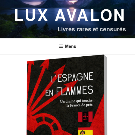
Aller
LUX AVALON
au
contenu
principal
Livres rares et censurés
Menu