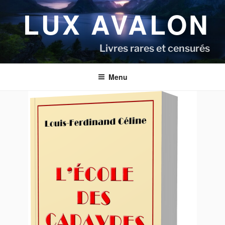
Aller
LUX AVALON
au
contenu
principal
Livres rares et censurés
Menu