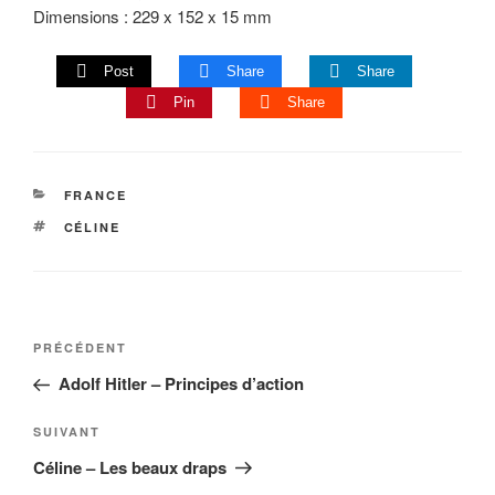
Dimensions : 229 x 152 x 15 mm
Post
Share
Share
Pin
Share
CATÉGORIES
FRANCE
ÉTIQUETTES
CÉLINE
Navigation
Article
PRÉCÉDENT
de
précédent
Adolf Hitler – Principes d’action
l’article
Article
SUIVANT
suivant
Céline – Les beaux draps