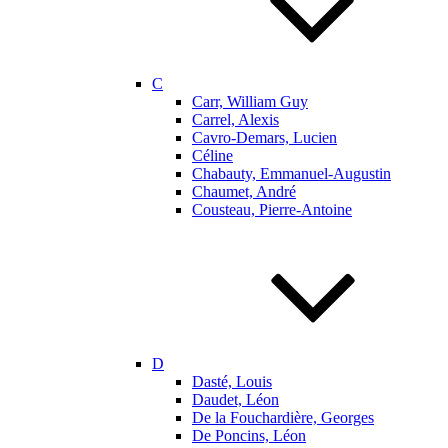
C
Carr, William Guy
Carrel, Alexis
Cavro-Demars, Lucien
Céline
Chabauty, Emmanuel-Augustin
Chaumet, André
Cousteau, Pierre-Antoine
D
Dasté, Louis
Daudet, Léon
De la Fouchardière, Georges
De Poncins, Léon