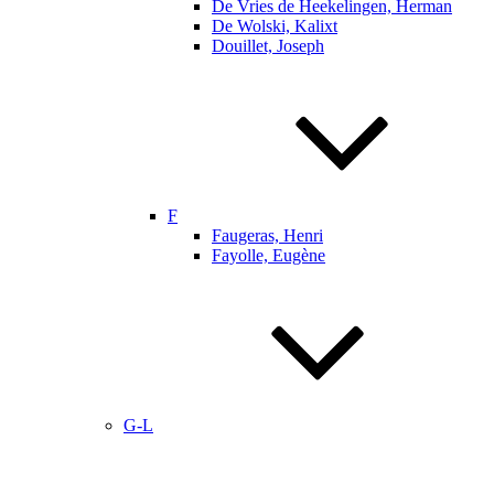
De Vries de Heekelingen, Herman
De Wolski, Kalixt
Douillet, Joseph
F
Faugeras, Henri
Fayolle, Eugène
G-L