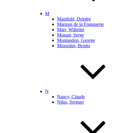
M
Manifold, Deirdre
Marquis de la Franquerie
Marr, Wilhelm
Monast, Serge
Montandon, George
Mussolini, Benito
N
Nancy, Claude
Nilus, Serguei