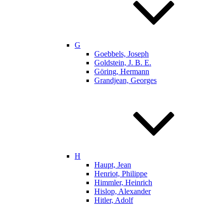
G
Goebbels, Joseph
Goldstein, J. B. E.
Göring, Hermann
Grandjean, Georges
H
Haupt, Jean
Henriot, Philippe
Himmler, Heinrich
Hislop, Alexander
Hitler, Adolf