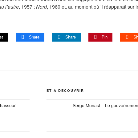
u l’autre
, 1957 ;
Nord
, 1960 et, au moment où il réapparaît sur l
st
Share
Share
Pin
Sh
ET À DÉCOUVRIR
hasseur
Serge Monast – Le gouvernement 