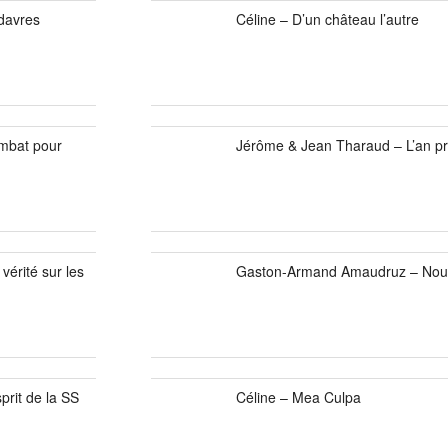
adavres
Céline – D’un château l’autre
mbat pour
Jérôme & Jean Tharaud – L’an p
vérité sur les
Gaston-Armand Amaudruz – Nous 
prit de la SS
Céline – Mea Culpa