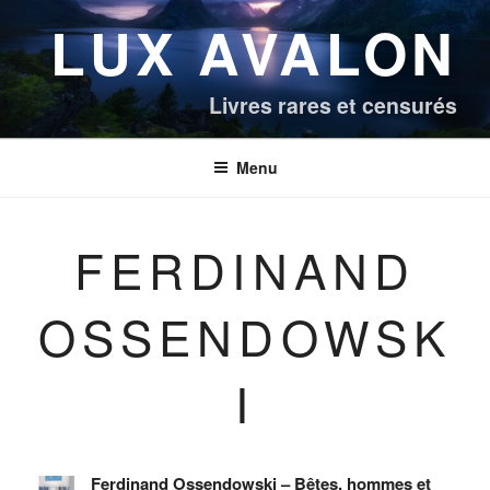
Aller
LUX AVALON
au
contenu
principal
Livres rares et censurés
Menu
FERDINAND
OSSENDOWSK
I
Ferdinand Ossendowski – Bêtes, hommes et