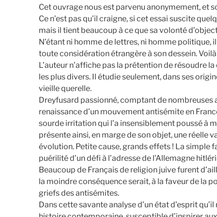
Cet ouvrage nous est parvenu anonymement, et son 
Ce n’est pas qu’il craigne, si cet essai suscite qu
mais il tient beaucoup à ce que sa volonté d’objec
N’étant ni homme de lettres, ni homme politique, il 
toute considération étrangère à son dessein. Voilà 
L’auteur n’affiche pas la prétention de résoudre la 
les plus divers. Il étudie seulement, dans ses origi
vieille querelle.
Dreyfusard passionné, comptant de nombreuses amit
renaissance d’un mouvement antisémite en France, i
sourde irritation qui l’a insensiblement poussé à mo
présente ainsi, en marge de son objet, une réelle v
évolution. Petite cause, grands effets ! La simple
puérilité d’un défi à l’adresse de l’Allemagne hit
Beaucoup de Français de religion juive furent d’ai
la moindre conséquence serait, à la faveur de la po
griefs des antisémites.
Dans cette savante analyse d’un état d’esprit qu’i
histoire contemporaine, susceptible d’inspirer aux