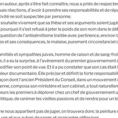
auteur, après s’être fait connaître, nous a priés de respect
elques réactions, d’avoir à prendre ses responsabilités et de r
tivité ne soit suspectée par personne.
souhaite vivement que sa thèse et ses arguments soient jugés et
pourquoi il s’est refusé à jeter le poids de son nom dans le dé
question de l’antisémitisme traitée avec pertinence, environ tou
nes et ses conséquences, le malaise, purement circonstanciel qui
iés et sympathies juives, homme de raison et de sang‑froid s
l a eu la surprise, à l’avènement du premier gouvernement de 
difier son point de vue. Et il a pu constater que son cas était
aleur documentaire. Elle précise et définit la forte responsab
 façon dont l’ancien Président du Conseil, dans un mouvement d
lérienne, composa son ministère et son cabinet, a tout naturel
lleurs les premiers à déplorer chez un chef de gouvernement une
litique, de ranimer les vieilles passions et de rendre pour un
l ne nous appartient pas de juger, on trouvera donc la peint
 uns et aux autres de sages et apaisantes réflexions.