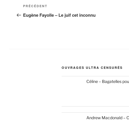
Navigation
Article
PRÉCÉDENT
de
précédent
Eugène Fayolle – Le juif cet inconnu
l’article
OUVRAGES ULTRA CENSURÉS
Céline – Bagatelles po
Andrew Macdonald – C