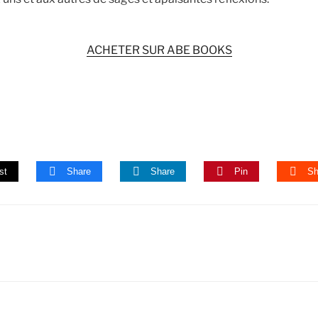
ACHETER SUR ABE BOOKS
st
Share
Share
Pin
Sh