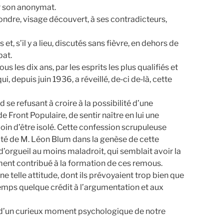
er son anonymat.
épondre, visage découvert, à ses contradicteurs,
, s’il y a lieu, discutés sans fièvre, en dehors de
bat.
s les dix ans, par les esprits les plus qualifiés et
, depuis juin 1936, a réveillé, de‑ci de‑là, cette
e refusant à croire à la possibilité d’une
Front Populaire, de sentir naître en lui une
 loin d’être isolé. Cette confession scrupuleuse
ilité de M. Léon Blum dans la genèse de cette
’orgueil au moins maladroit, qui semblait avoir la
lement contribué à la formation de ces remous.
 telle attitude, dont ils prévoyaient trop bien que
 temps quelque crédit à l’argumentation et aux
ure d’un curieux moment psychologique de notre