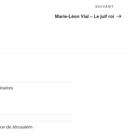
SUIVANT
Article
suivant
Marie-Léon Vial – Le juif roi
inaires
ion de Jérusalem