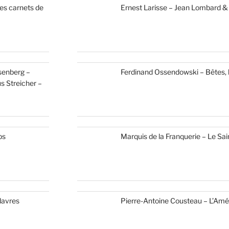
s carnets de
Ernest Larisse – Jean Lombard & 
osenberg –
Ferdinand Ossendowski – Bêtes,
s Streicher –
ps
Marquis de la Franquerie – Le Sa
davres
Pierre-Antoine Cousteau – L’Amér