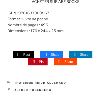
ACHETER SUR ABE BOOKS
ISBN : 9781637909867
Format : Livre de poche
Nombre de pages : 496
Dimensions : 170 x 244 x 25 mm
Post
Share
Share
Pin
Share
CATÉGORIES
TROISIÈME REICH ALLEMAND
ÉTIQUETTES
ALFRED ROSENBERG