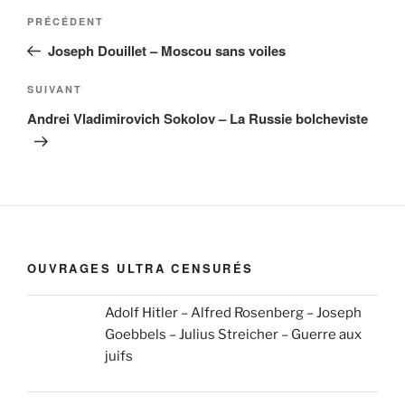
Navigation
Article
PRÉCÉDENT
de
précédent
Joseph Douillet – Moscou sans voiles
l’article
Article
SUIVANT
suivant
Andrei Vladimirovich Sokolov – La Russie bolcheviste
OUVRAGES ULTRA CENSURÉS
Adolf Hitler – Alfred Rosenberg – Joseph
Goebbels – Julius Streicher – Guerre aux
juifs