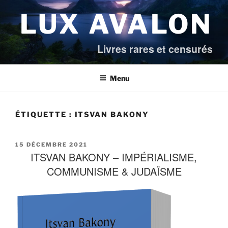
Aller
LUX AVALON
au
contenu
principal
Livres rares et censurés
Menu
ÉTIQUETTE :
ITSVAN BAKONY
PUBLIÉ
15 DÉCEMBRE 2021
ITSVAN BAKONY – IMPÉRIALISME,
LE
COMMUNISME & JUDAÏSME